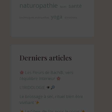
naturopathie
santé
Noël
yoga
techniques manuelles
émotions
Derniers articles
Les Fleurs de Bach®, vers
l’équilibre intérieur
L’IRIDOLOGIE
Le brossage à sec, rituel bien être
vivifiant
Le Ghee, de l’or pour le corps