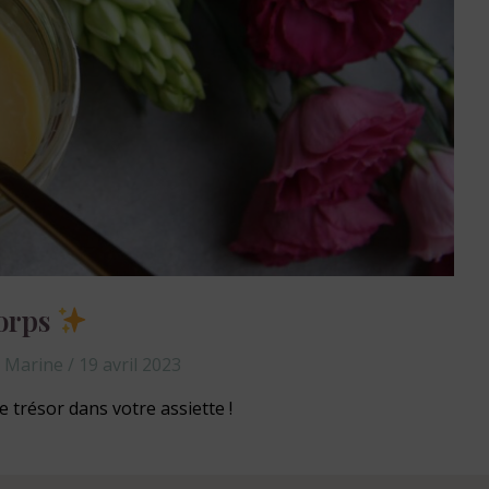
corps
r
Marine
/
19 avril 2023
e trésor dans votre assiette !