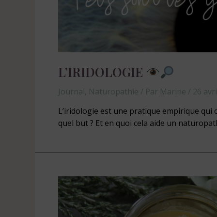
L’IRIDOLOGIE
Journal
,
Naturopathie
/ Par
Marine
/
26 avr
L’iridologie est une pratique empirique qui c
quel but ? Et en quoi cela aide un naturopat