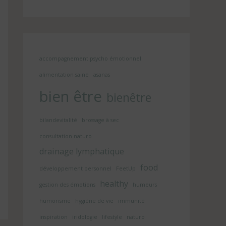
accompagnement psycho émotionnel
alimentation saine
asanas
bien être
bienêtre
bilandevitalité
brossage à sec
consultation naturo
drainage lymphatique
food
développement personnel
FeetUp
healthy
gestion des émotions
humeurs
humorisme
hygiène de vie
immunité
inspiration
iridologie
lifestyle
naturo