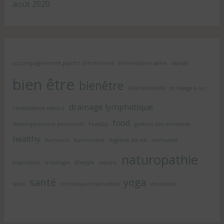
août 2020
accompagnement psycho émotionnel
alimentation saine
asanas
bien être
bienêtre
bilandevitalité
brossage à sec
drainage lymphatique
consultation naturo
food
développement personnel
FeetUp
gestion des émotions
healthy
humeurs
humorisme
hygiène de vie
immunité
naturopathie
inspiration
iridologie
lifestyle
naturo
santé
yoga
Noël
techniques manuelles
émotions