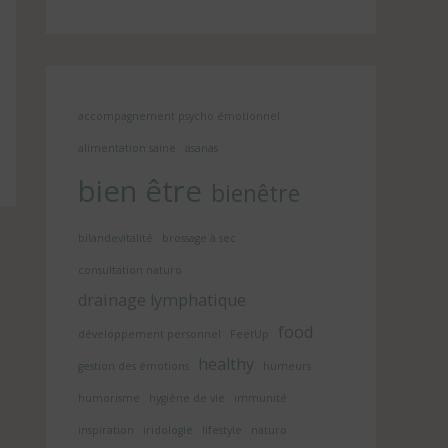
accompagnement psycho émotionnel
alimentation saine
asanas
bien être
bienêtre
bilandevitalité
brossage à sec
consultation naturo
drainage lymphatique
food
développement personnel
FeetUp
healthy
gestion des émotions
humeurs
humorisme
hygiène de vie
immunité
inspiration
iridologie
lifestyle
naturo