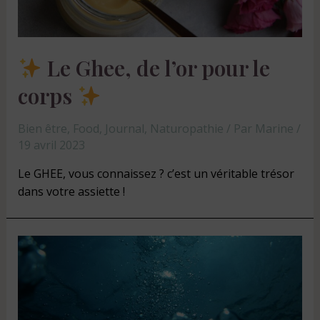
Le Ghee, de l’or pour le
corps
Bien être
,
Food
,
Journal
,
Naturopathie
/ Par
Marine
/
19 avril 2023
Le GHEE, vous connaissez ? c’est un véritable trésor
dans votre assiette !