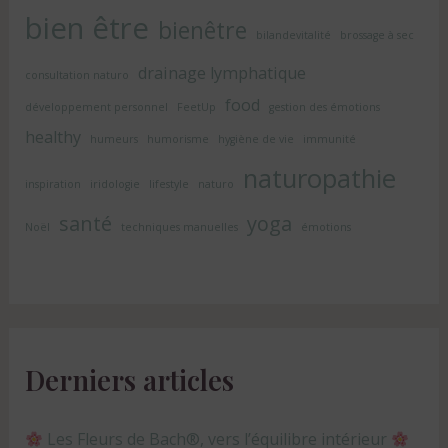
bien être
bienêtre
bilandevitalité
brossage à sec
drainage lymphatique
consultation naturo
food
développement personnel
FeetUp
gestion des émotions
healthy
humeurs
humorisme
hygiène de vie
immunité
naturopathie
inspiration
iridologie
lifestyle
naturo
santé
yoga
Noël
techniques manuelles
émotions
Derniers articles
Les Fleurs de Bach®, vers l’équilibre intérieur