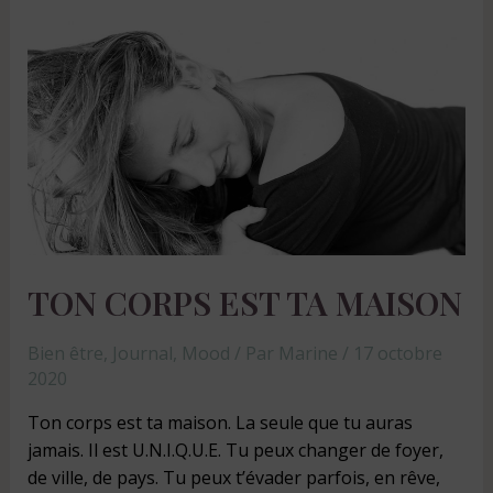
TON CORPS EST TA MAISON
Bien être
,
Journal
,
Mood
/ Par
Marine
/
17 octobre
2020
Ton corps est ta maison. La seule que tu auras
jamais. Il est U.N.I.Q.U.E. Tu peux changer de foyer,
de ville, de pays. Tu peux t’évader parfois, en rêve,